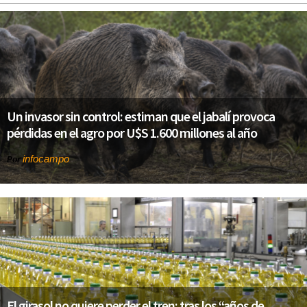
Un invasor sin control: estiman que el jabalí provoca
pérdidas en el agro por U$S 1.600 millones al año
infocampo
Por
El girasol no quiere perder el tren: tras los “años de