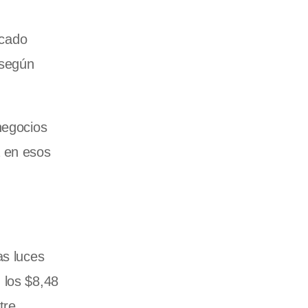
rcado
 según
negocios
a en esos
as luces
 los $8,48
tre