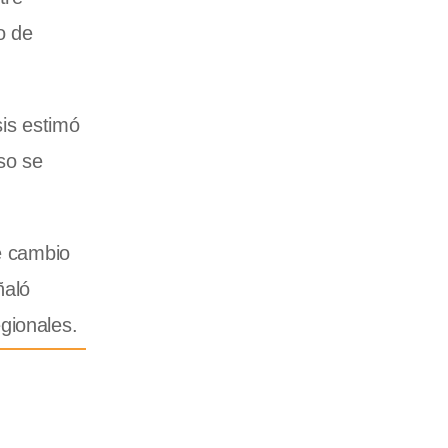
o de
sis estimó
so se
de cambio
ñaló
gionales.