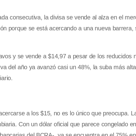
nada consecutiva, la divisa se vende al alza en el me
ación porque se está acercando a una nueva barrera,
ntavos y se vende a $14,97 a pesar de los reducidos 
e va del año ya avanzó casi un 48%, la suba más alt
ario.
 acercarse a los $15, no es lo único que preocupa. L
iaria. Con un dólar oficial que parece congelado en
 bancarias del BCRA-, ya se encuentra en el 75% en