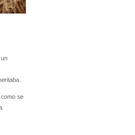
 un
eritaba.
y como se
a