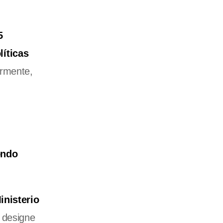
5
líticas
armente,
ondo
inisterio
e designe