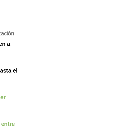
tación
en a
asta el
er
 entre