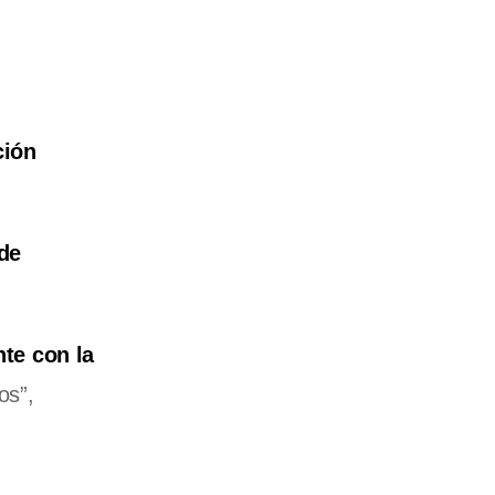
ción
 de
te con la
os”,