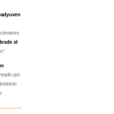
oadyuven
ecimiento
desde el
s”.
as
creado por
nisterio
s