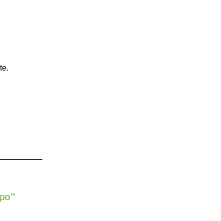
te.
mpo”