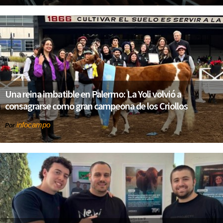
Una reina imbatible en Palermo: La Yoli volvió a
consagrarse como gran campeona de los Criollos
infocampo
Por