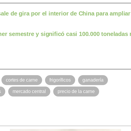
le de gira por el interior de China para ampliar
mer semestre y significó casi 100.000 tonelada
cortes de carne
frigoríficos
ganadería
s
mercado central
precio de la carne