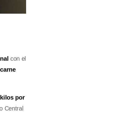
nal
con el
 carne
kilos por
do Central