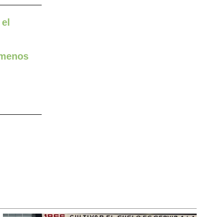
 el
s menos