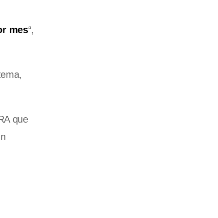
or mes
“,
stema,
CRA que
un