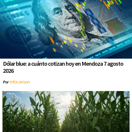
Dólar blue: a cuánto cotizan hoy en Mendoza 7 agosto
2026
infocampo
Por