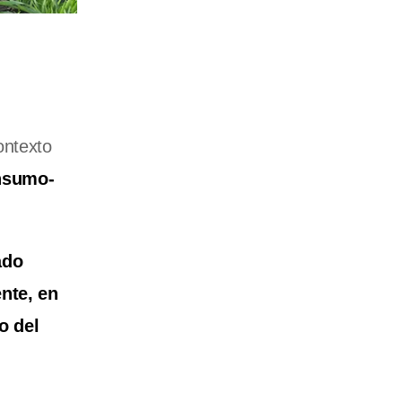
ontexto
insumo-
ado
nte, en
o del