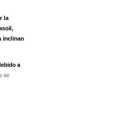
r la
asoil,
 inclinan
debido a
s se