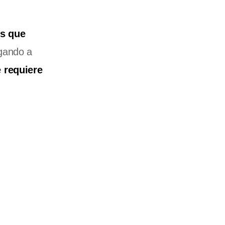
os que
egando a
e requiere