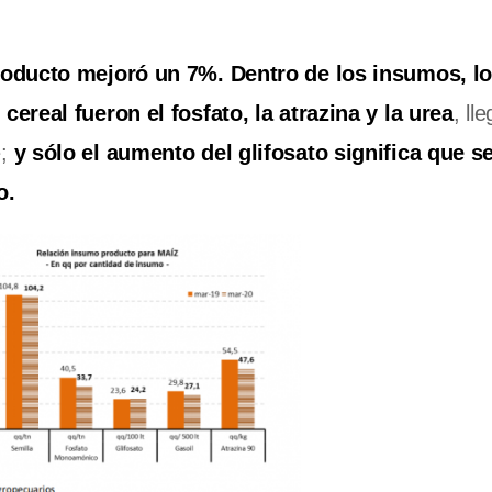
producto mejoró un 7%. Dentro de los insumos, l
ereal fueron el fosfato, la atrazina y la urea
, ll
e;
y sólo el aumento del glifosato significa que s
o.