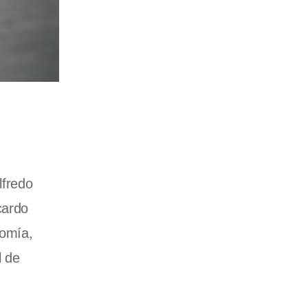
lfredo
cardo
nomía,
l de