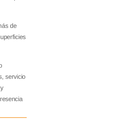
 más de
uperficies
o
, servicio
 y
presencia