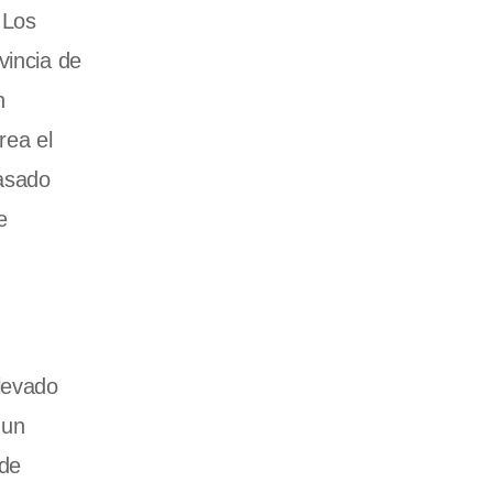
 Los
vincia de
n
rea el
pasado
e
llevado
 un
 de