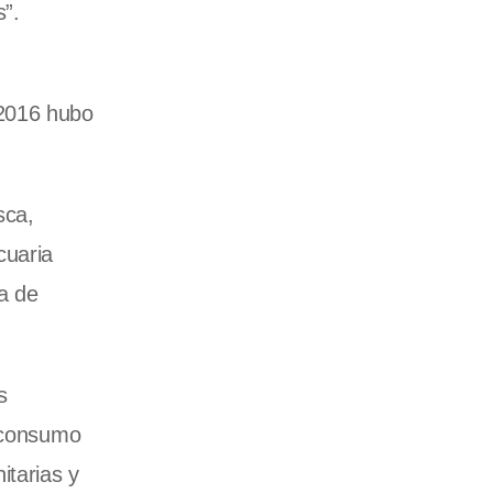
s”.
 2016 hubo
sca,
cuaria
a de
s
a consumo
itarias y