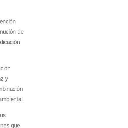
vención
inución de
dicación
cción
az y
mbinación
ambiental.
tus
iones que