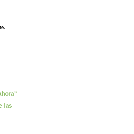
te.
 ahora”
e las