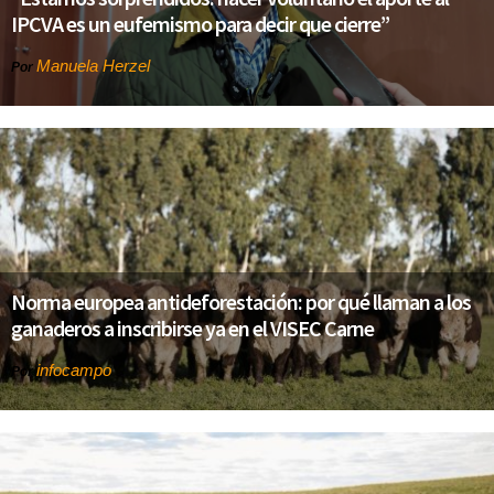
IPCVA es un eufemismo para decir que cierre”
Manuela Herzel
Por
Norma europea antideforestación: por qué llaman a los
ganaderos a inscribirse ya en el VISEC Carne
infocampo
Por