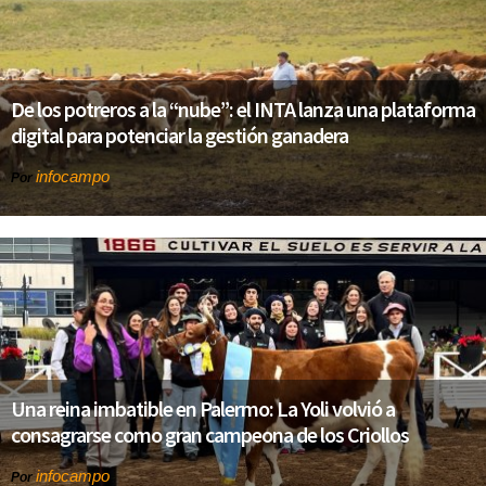
De los potreros a la “nube”: el INTA lanza una plataforma
digital para potenciar la gestión ganadera
infocampo
Por
Una reina imbatible en Palermo: La Yoli volvió a
consagrarse como gran campeona de los Criollos
infocampo
Por