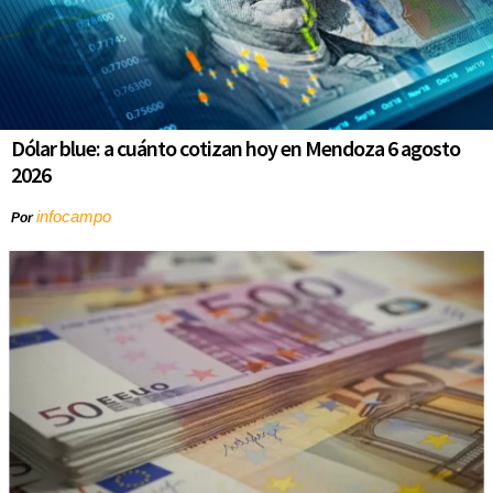
Dólar blue: a cuánto cotizan hoy en Mendoza 6 agosto
2026
infocampo
Por