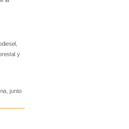
e la
odiesel,
restal y
na, junto