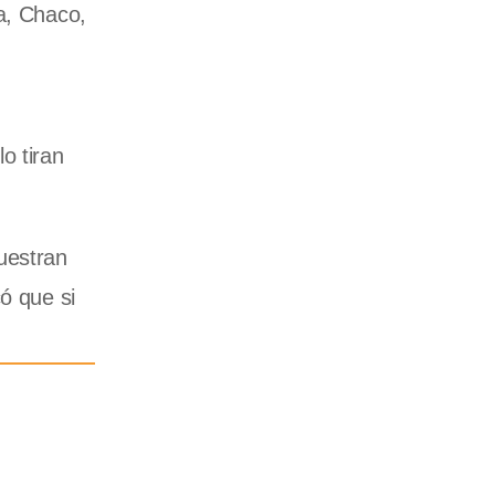
a, Chaco,
o tiran
uestran
ó que si