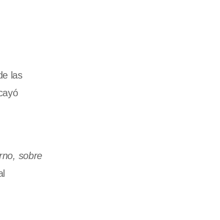
de las
 cayó
erno, sobre
al