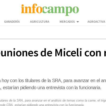
GANADERÍA
AGRICULTURA
MERCADOS
AGROACTIVA
uniones de Miceli con 
 hoy con los titulares de la SRA, para avanzar en el aná
starían pidiendo una entrevista con la funcionaria.
tulares de la SRA, para avanzar en el análisis de temas como la carne, el trig
sde CRA, estarían pidiendo una entrevista con la funcionaria.