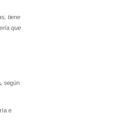
s, tiene
ería que
l
a
, según
ría e