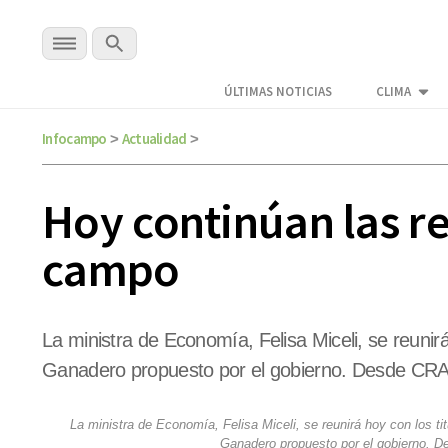
ÚLTIMAS NOTICIAS
CLIMA
Infocampo
Actualidad
>
>
Hoy continúan las re
campo
La ministra de Economía, Felisa Miceli, se reunirá
Ganadero propuesto por el gobierno. Desde CRA, e
La ministra de Economía, Felisa Miceli, se reunirá hoy con los ti
Ganadero propuesto por el gobierno. De