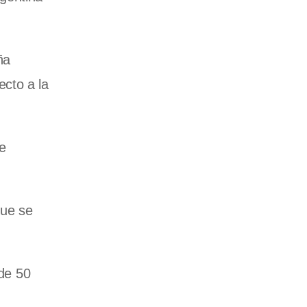
ña
cto a la
e
que se
 de 50