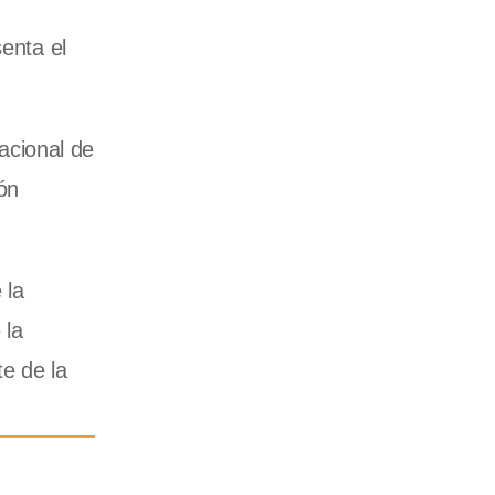
senta el
acional de
ón
 la
 la
e de la