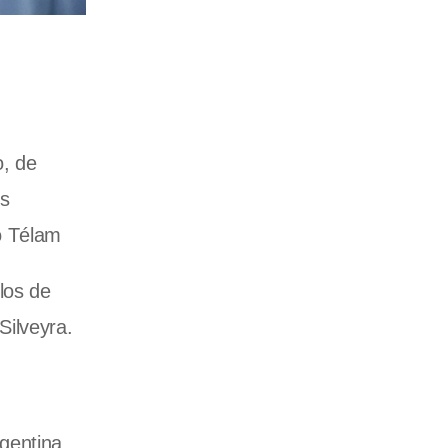
o, de
ús
ó Télam
los de
Silveyra.
rgentina