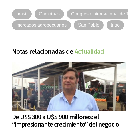
brasil
Campinas
Congreso Internacional de T
mercados agropecuarios
San Pablo
trigo
Notas relacionadas de
Actualidad
De U$$ 300 a U$S 900 millones: el
“impresionante crecimiento” del negocio