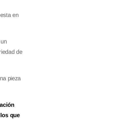
uesta en
 un
riedad de
una pieza
ación
llos que