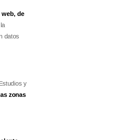
o web, de
la
n datos
Estudios y
tas zonas