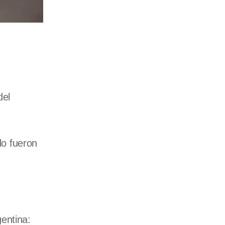
del
o fueron
entina: