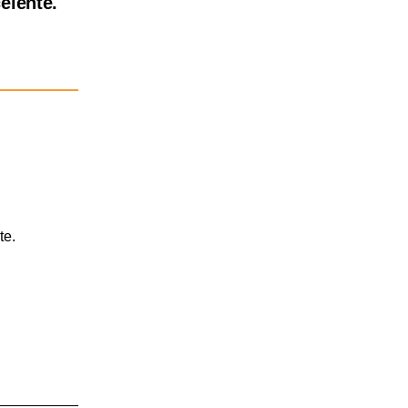
elente.
te.