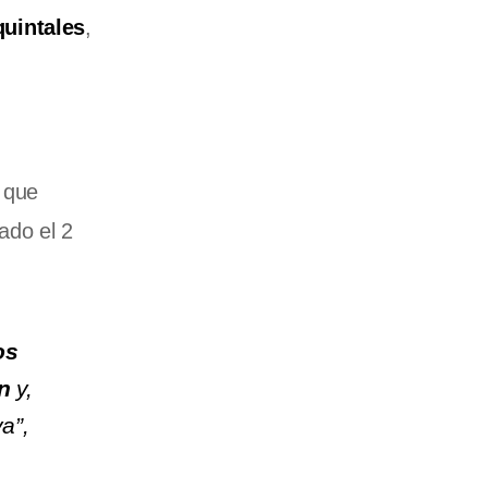
uintales
,
 que
ado el 2
os
n
y,
a”,