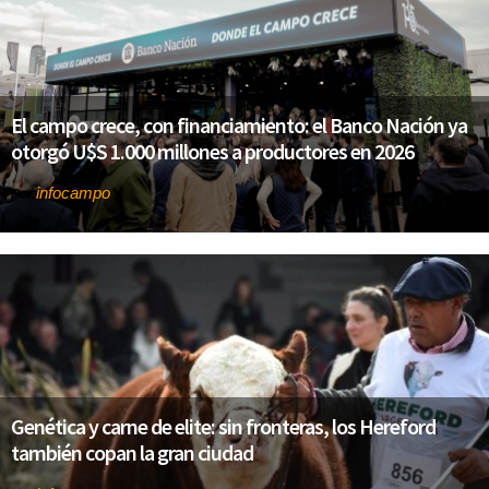
El campo crece, con financiamiento: el Banco Nación ya
otorgó U$S 1.000 millones a productores en 2026
infocampo
Por
Genética y carne de elite: sin fronteras, los Hereford
también copan la gran ciudad