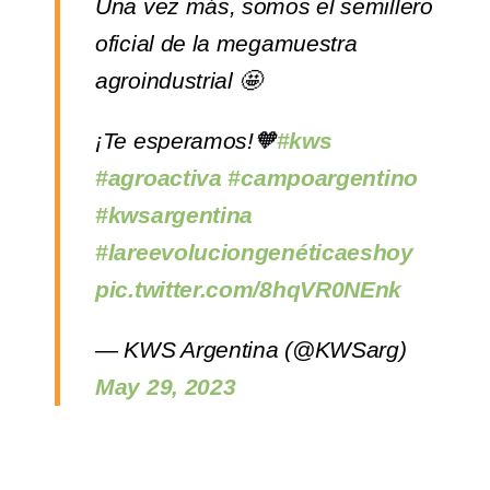
Una vez más, somos el semillero
oficial de la megamuestra
agroindustrial 🤩
¡Te esperamos!🧡
#kws
#agroactiva
#campoargentino
#kwsargentina
#lareevoluciongenéticaeshoy
pic.twitter.com/8hqVR0NEnk
— KWS Argentina (@KWSarg)
May 29, 2023