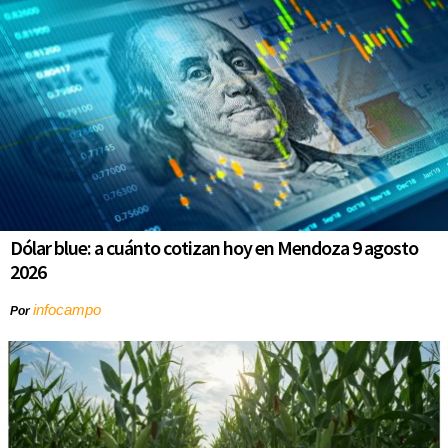
Dólar blue: a cuánto cotizan hoy en Mendoza 9 agosto
2026
infocampo
Por