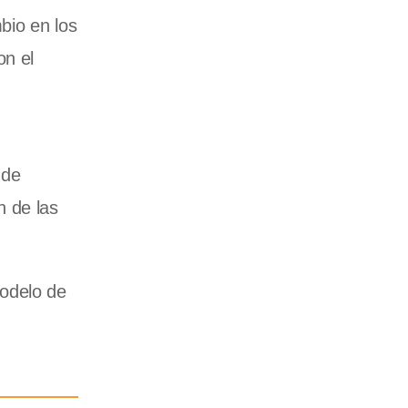
bio en los
on el
 de
n de las
modelo de