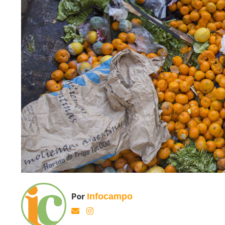
Por
Infocampo