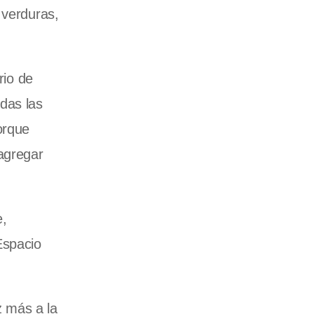
 verduras,
rio de
das las
orque
agregar
e,
Espacio
z más a la