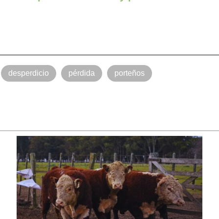
desperdicio
pérdida
porteños