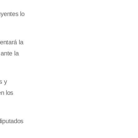
uyentes lo
entará la
ante la
s y
n los
diputados