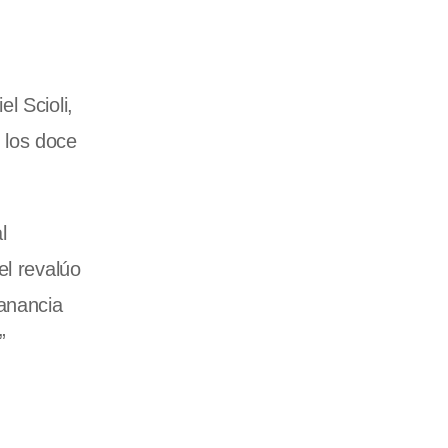
l Scioli,
e los doce
l
el revalúo
Ganancia
”