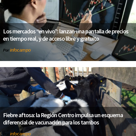
Los mercados “en vivo”: lanzan una pantalla de precios
en tiempo real, y de acceso libre y gratuito
infocampo
Por
Fiebre aftosa: la Región Centro impulsa un esquema
diferencial de vacunación para los tambos
infocampo
Por