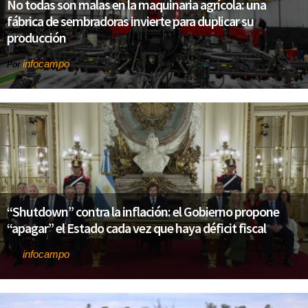
No todas son malas en la maquinaria agrícola: una
fábrica de sembradoras invierte para duplicar su
producción
infocampo
Por
“Shutdown” contra la inflación: el Gobierno propone
“apagar” el Estado cada vez que haya déficit fiscal
infocampo
Por