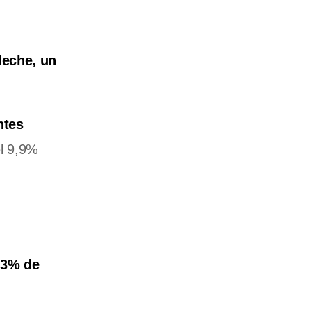
leche, un
ntes
el 9,9%
5,3% de