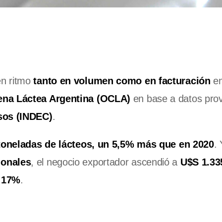
en ritmo
tanto en volumen como en facturación
en
ena Láctea Argentina (OCLA)
en base a datos prov
nsos (INDEC)
.
toneladas de lácteos, un 5,5% más que en 2020
. 
ionales
, el negocio exportador ascendió a
U$S 1.33
l 17%
.