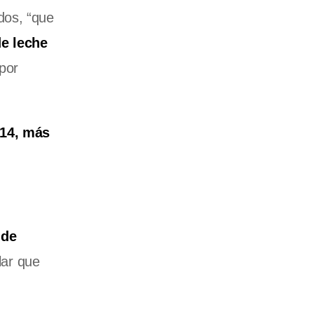
dos, “que
de leche
por
014, más
 de
lar que