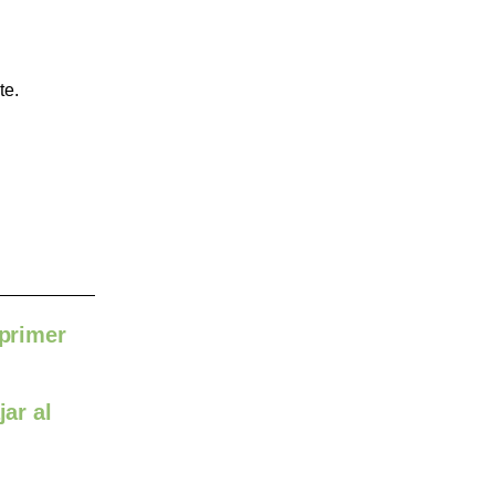
te.
 primer
ar al