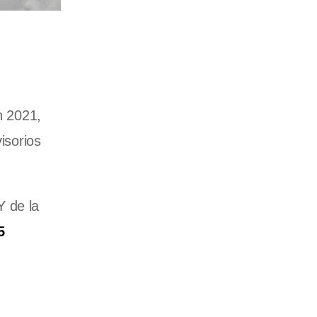
 2021,
isorios
Y de la
5