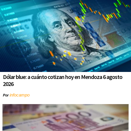
Dólar blue: a cuánto cotizan hoy en Mendoza 6 agosto
2026
infocampo
Por