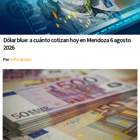
Dólar blue: a cuánto cotizan hoy en Mendoza 6 agosto
2026
infocampo
Por