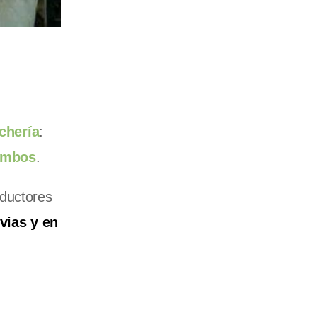
echería
:
ambos
.
oductores
uvias y en