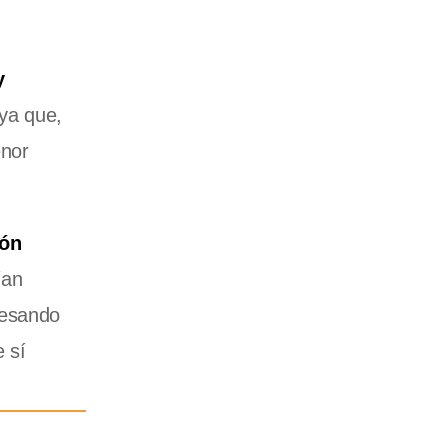
y
 ya que,
enor
ión
ían
resando
 sí