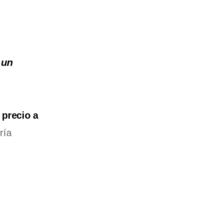
 un
 precio a
ría