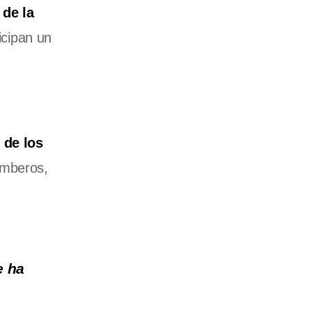
de la
icipan un
 de los
amberos,
e ha