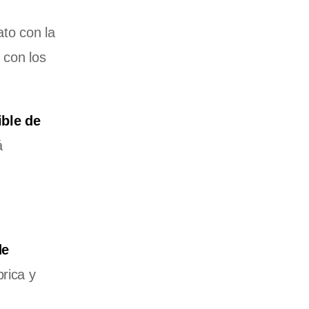
ato con la
 con los
ible de
á
de
rica y