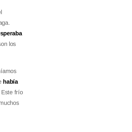
l
aga.
esperaba
son los
níamos
ue
había
Este frío
r muchos