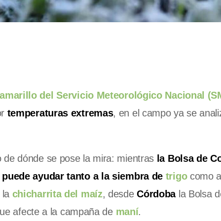
 amarillo del Servicio Meteorológico Nacional (
or
temperaturas extremas
, en el campo ya se anal
o de dónde se pose la mira: mientras
la Bolsa de C
o
puede ayudar tanto a la siembra de
trigo
como a
 la
chicharrita del maíz
, desde
Córdoba
la Bolsa d
e que afecte a la campaña de
maní
.