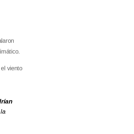
alaron
imático.
el viento
drían
la