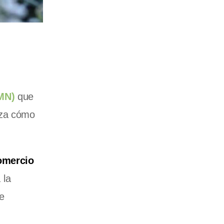
SMN)
que
iza cómo
omercio
 la
e