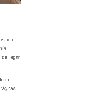
cisión de
hía
 de llegar
 logró
rágicas.