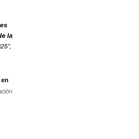
tes
de la
025”,
,
en
ación