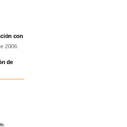
ación con
de 2006.
ión de
te.