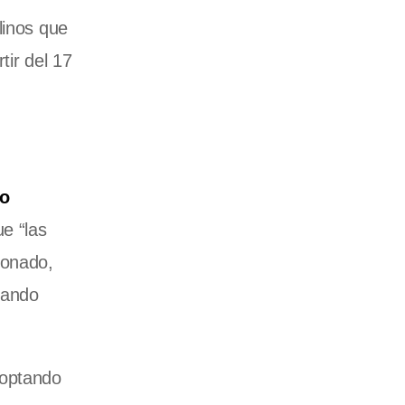
linos que
tir del 17
so
e “las
ionado,
rando
doptando