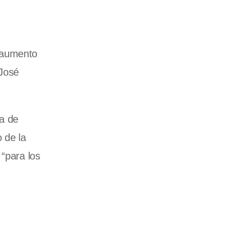
n aumento
 José
a de
 de la
 “para los