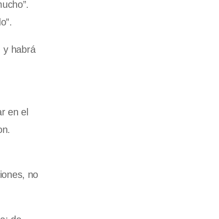
mucho”.
o”.
, y habrá
r en el
on.
ciones, no
.