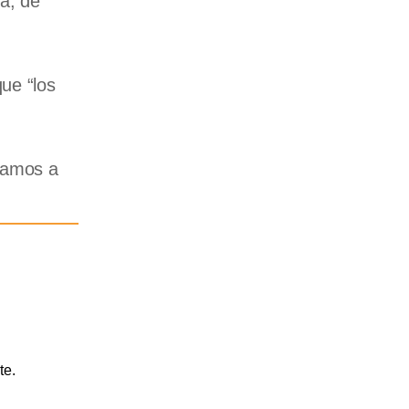
a; de
que “los
 vamos a
te.