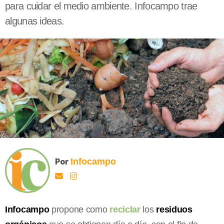
para cuidar el medio ambiente. Infocampo trae
algunas ideas.
Por
Infocampo
Infocampo
propone como
reciclar
los
residuos