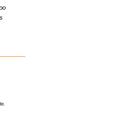
mpo
s
te.