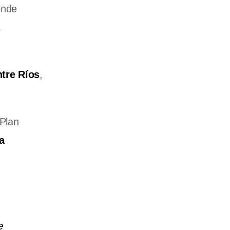
onde
tre Ríos
,
“Plan
a
e