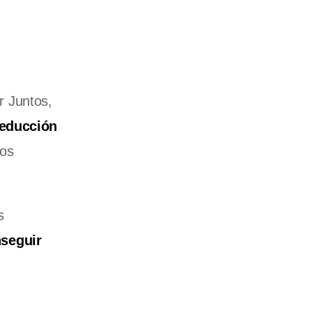
r Juntos,
reducción
los
s
seguir