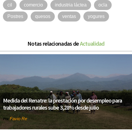
cil
comercio
industria láctea
ocla
Postres
quesos
ventas
yogures
Notas relacionadas de
Actualidad
Medida del Renatre: la prestación por desempleo para
trabajadores rurales sube 3,28% desde julio
Favio Re
Por