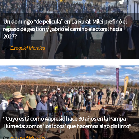
Un domingo “de película” en La Rural: Milei prefirió el
repaso de gestión y ¿abrió el camino electoral hacia
2027?
Ezequiel Morales
Por
“Cuyo está como Aapresid hace 30 años en la Pampa
Húmeda: somos ‘los locos’ que hacemos algo distinto”
Ezequiel Morales
Por