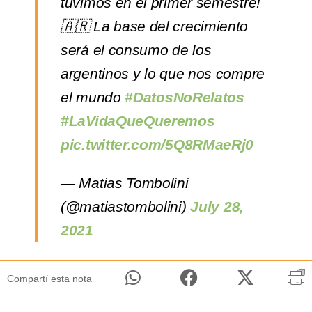
tuvimos en el primer semestre!
🇦🇷 La base del crecimiento
será el consumo de los
argentinos y lo que nos compre
el mundo
#DatosNoRelatos
#LaVidaQueQueremos
pic.twitter.com/5Q8RMaeRj0
— Matias Tombolini
(@matiastombolini)
July 28,
2021
Compartí esta nota