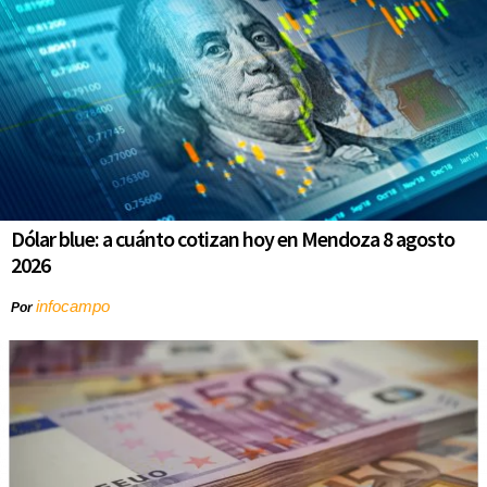
Dólar blue: a cuánto cotizan hoy en Mendoza 8 agosto
2026
infocampo
Por