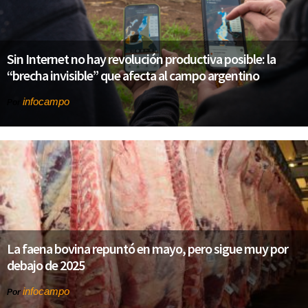
Sin Internet no hay revolución productiva posible: la
“brecha invisible” que afecta al campo argentino
infocampo
Por
La faena bovina repuntó en mayo, pero sigue muy por
debajo de 2025
infocampo
Por