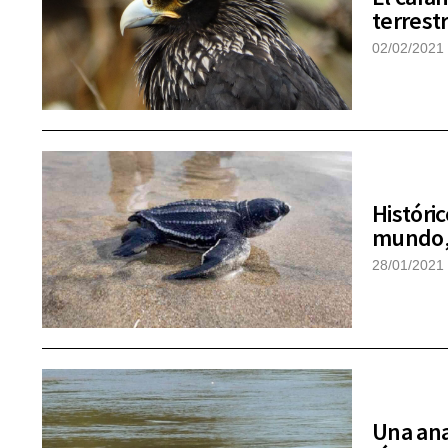
terrest
02/02/2021
Históri
mundo,
28/01/2021
Una ana