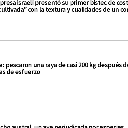
resa israelí presentó su primer bistec de costi
cultivada” con la textura y cualidades de un cor
e: pescaron una raya de casi 200 kg después 
as de esfuerzo
ncho austral, un ave perjudicada por especies