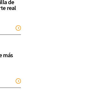
lla de
te real
de más