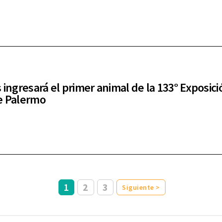
s ingresará el primer animal de la 133° Exposici
e Palermo
1
2
3
Siguiente >