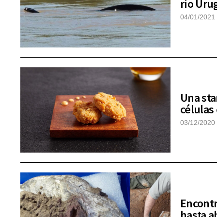
río Uru
04/01/2021
Una sta
células
03/12/2020
Encontr
hasta a