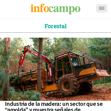
Forestal
Industria de la madera: un sector que se
“amolda” y muestra señales de