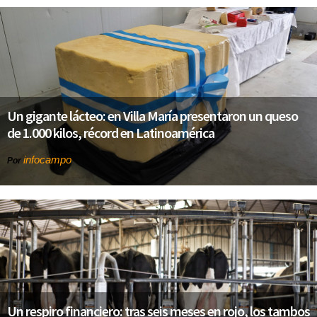
Un gigante lácteo: en Villa María presentaron un queso
de 1.000 kilos, récord en Latinoamérica
infocampo
Por
Un respiro financiero: tras seis meses en rojo, los tambos