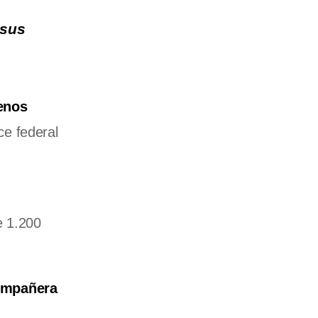
 sus
uenos
ce federal
e 1.200
compañera