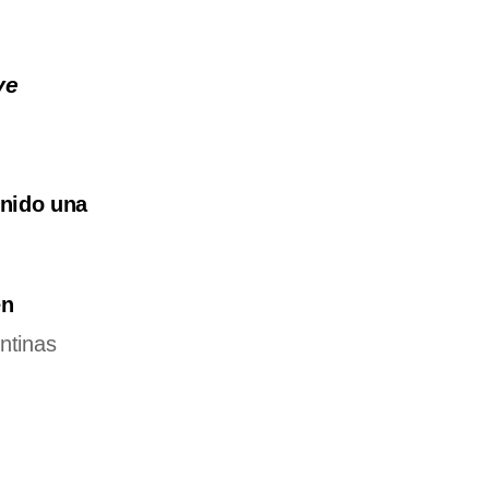
ve
inido una
en
ntinas