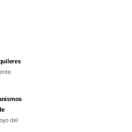
quileres
uente
ganismos
de
oyo del