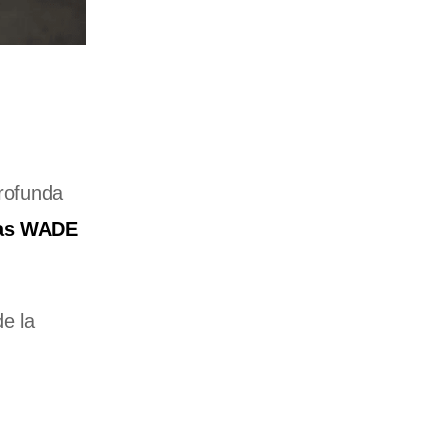
profunda
las WADE
e la