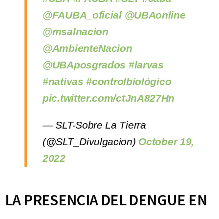
@FAUBA_oficial
@UBAonline
@msalnacion
@AmbienteNacion
@UBAposgrados
#larvas
#nativas
#controlbiológico
pic.twitter.com/ctJnA827Hn
— SLT-Sobre La Tierra
(@SLT_Divulgacion)
October 19,
2022
LA PRESENCIA DEL DENGUE EN