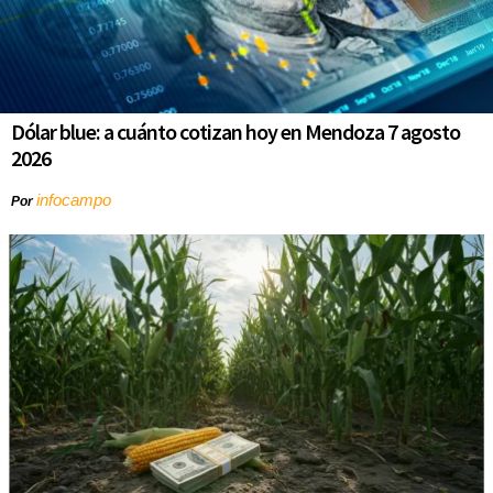
Dólar blue: a cuánto cotizan hoy en Mendoza 7 agosto
2026
infocampo
Por