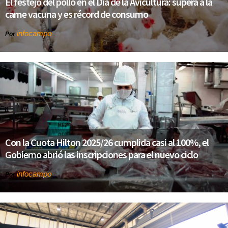
El festejo del pollo en el Día de la Avicultura: supera a la
carne vacuna y es récord de consumo
infocampo
Por
Con la Cuota Hilton 2025/26 cumplida casi al 100%, el
Gobierno abrió las inscripciones para el nuevo ciclo
infocampo
Por