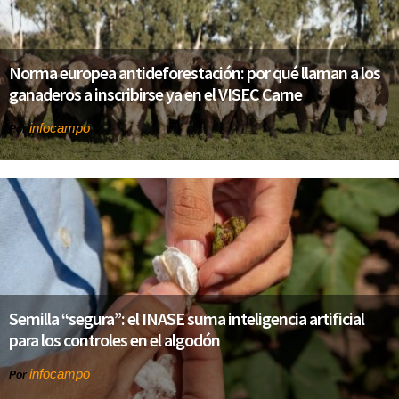
Norma europea antideforestación: por qué llaman a los
ganaderos a inscribirse ya en el VISEC Carne
infocampo
Por
Semilla “segura”: el INASE suma inteligencia artificial
para los controles en el algodón
infocampo
Por