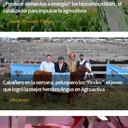
¿Producir alimentos o energía?: los biocombustibles, el
catalizador para impulsar la agricultura
Javier Preciado Patiño
Por
Cabañero en la semana, peluquero los “findes”: el joven
que logró la mejor hembra Angus en Agroactiva
infocampo
Por