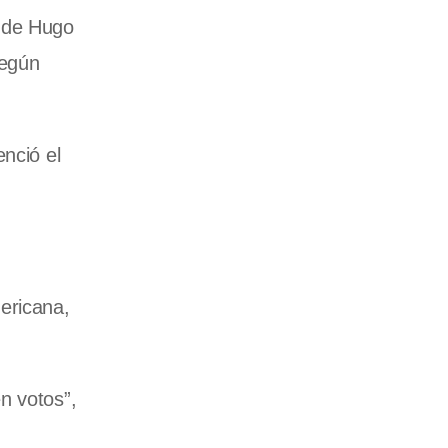
T de Hugo
según
nció el
ericana,
n votos”,