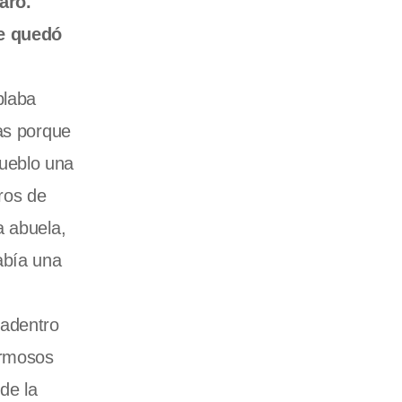
laro.
e quedó
blaba
ras porque
pueblo una
ros de
a abuela,
abía una
 adentro
ermosos
de la