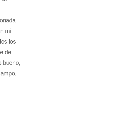
ionada
an mi
os los
ce de
o bueno,
 campo.