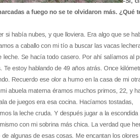
-Sí, c
arcadas a fuego no se te olvidaron más. ¿Qué t
r si había nubes, y que lloviera. Era algo que se ha
íamos a caballo con mi tío a buscar las vacas leche
leche. Se hacía todo casero. Por ahí salíamos al 
 Te estoy hablando de 49 años atrás. Once kilómet
undo.
Recuerdo ese olor a humo en la casa de mi otr
de mi abuela materna éramos muchos primos, 22, y h
ala de juegos era esa cocina.
Hac
í
amos tostadas,
os la leche cruda. Y después jugar a la escondida
lo mismo con mi sobrina más chica. La verdad que h
o de algunas de esas cosas. Me encantan los olores 