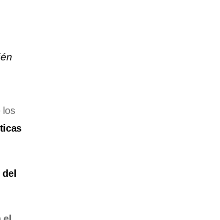
ién
 los
ticas
 del
 el