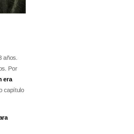
3 años.
os. Por
n era
o capítulo
ara