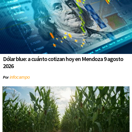
Dólar blue: a cuánto cotizan hoy en Mendoza 9 agosto
2026
infocampo
Por