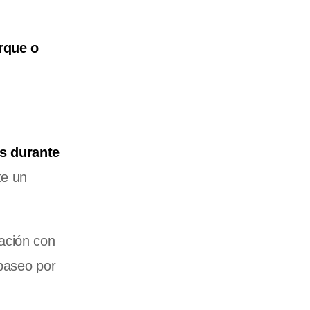
arque o
es durante
te un
ación con
 paseo por