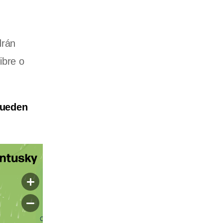
drán
ibre o
pueden