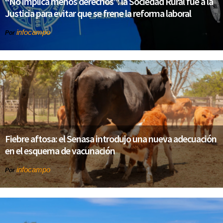
“No implica menos derechos”: la Sociedad Rural fue a la
Justicia para evitar que se frene la reforma laboral
infocampo
Por
Fiebre aftosa: el Senasa introdujo una nueva adecuación
en el esquema de vacunación
infocampo
Por