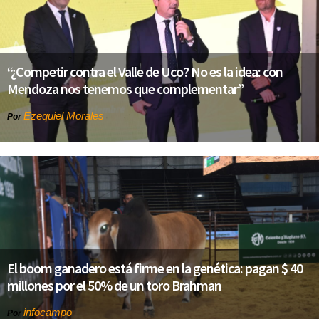
“¿Competir contra el Valle de Uco? No es la idea: con
Mendoza nos tenemos que complementar”
Ezequiel Morales
Por
El boom ganadero está firme en la genética: pagan $ 40
millones por el 50% de un toro Brahman
infocampo
Por