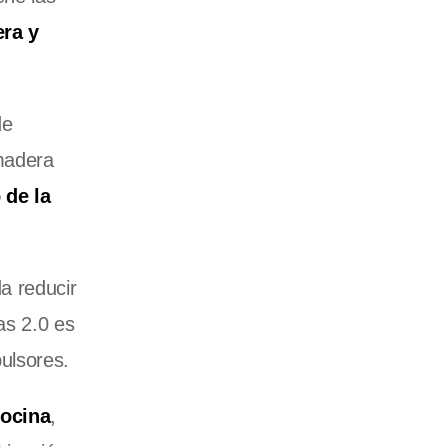
ra y
de
 madera
 de la
a reducir
as 2.0 es
ulsores.
cocina
,