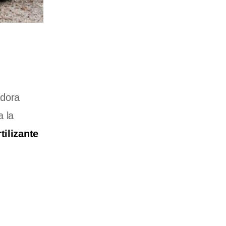
adora
a la
tilizante