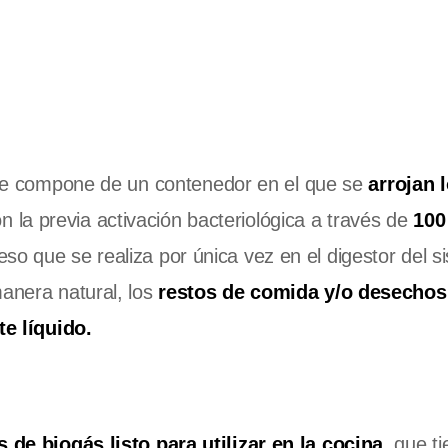
se compone de un contenedor en el que se
arrojan 
on la previa activación bacteriológica a través de
100 
so que se realiza por única vez en el digestor del s
manera natural, los
restos de comida y/o desechos
nte líquido.
s de biogás listo para utilizar en la cocina,
que ti