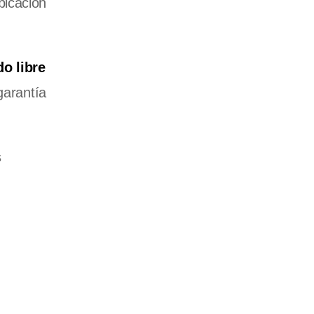
bicación
do libre
garantía
s