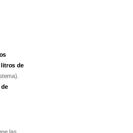
los
litros de
istema).
 de
ene las