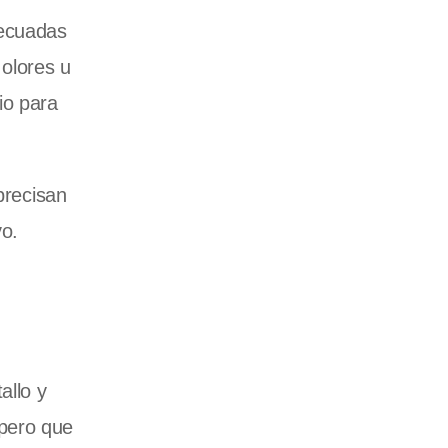
decuadas
olores u
io para
precisan
o.
allo y
 pero que