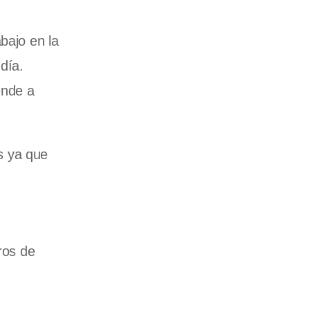
bajo en la
día.
ende a
es ya que
ros de