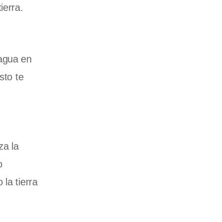
ierra.
 agua en
sto te
za la
o
la tierra