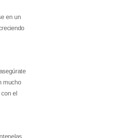
se en un
 creciendo
 asegúrate
an mucho
 con el
antenelas