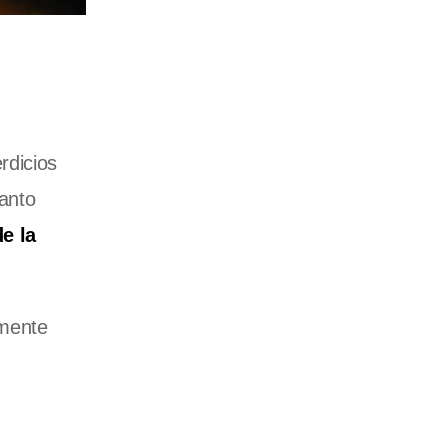
rdicios
tanto
de la
amente