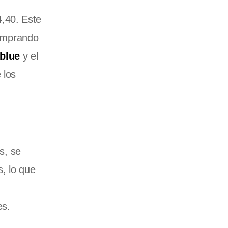
,40. Este
comprando
 blue
y el
 los
s, se
, lo que
es.