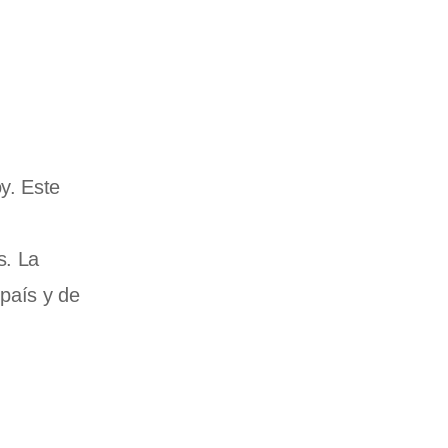
y. Este
s. La
 país y de