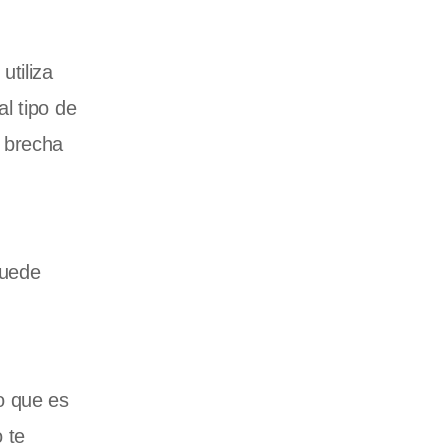
utiliza
l tipo de
a brecha
puede
o que es
 te