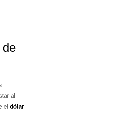
 de
s
tar al
e el
dólar