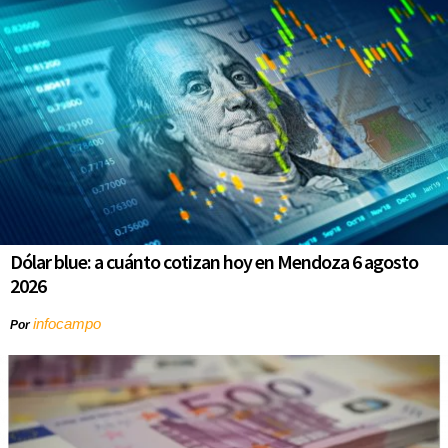
Dólar blue: a cuánto cotizan hoy en Mendoza 6 agosto
2026
infocampo
Por