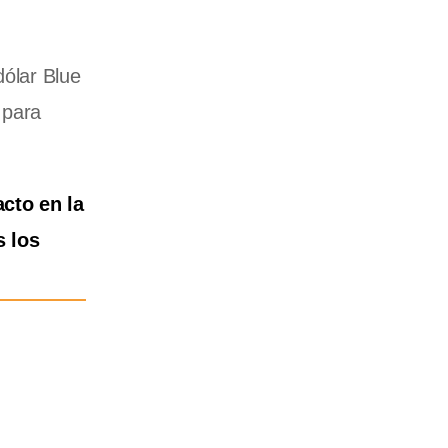
dólar Blue
 para
acto en la
s los