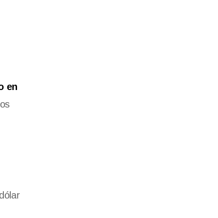
o en
hos
dólar