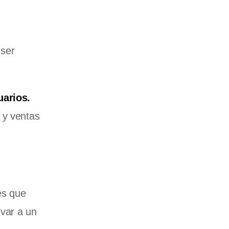
 ser
uarios.
 y ventas
es que
var a un