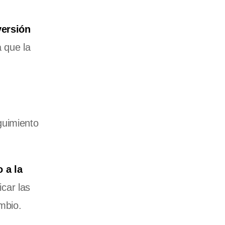
versión
 que la
guimiento
 a la
car las
mbio.