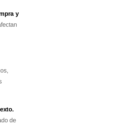
ompra y
afectan
tos,
s
exto.
ado de